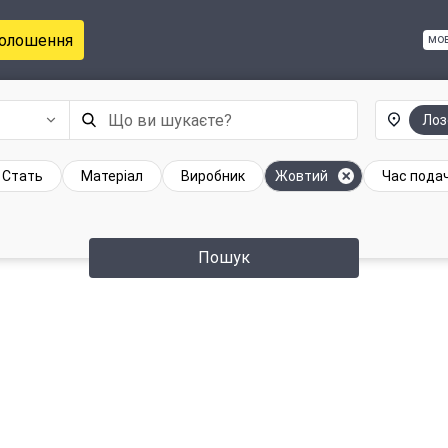
голошення
мо
Лоз
Стать
Матеріал
Виробник
Жовтий
Час подач
Пошук