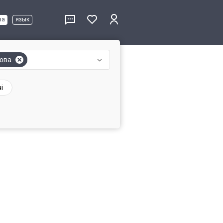
ва
язык
ова
і