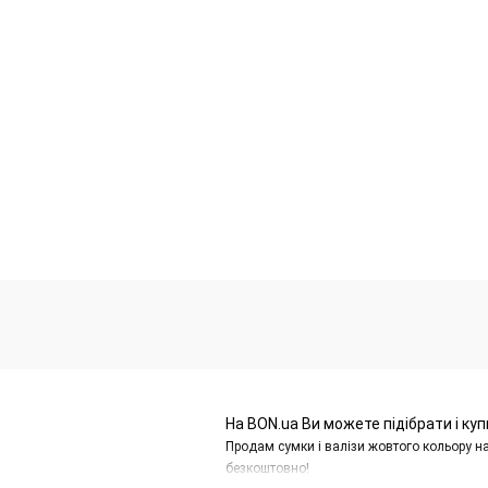
На BON.ua Ви можете підібрати і куп
Продам сумки і валізи жовтого кольору н
безкоштовно!