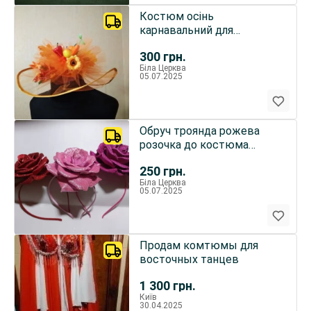
Костюм осінь
карнавальний для
дівчинки 5-8 капелюх
300
грн.
Біла Церква
05.07.2025
Обруч троянда рожева
розочка до костюма
квіточка червона троянда.
250
грн.
Біла Церква
05.07.2025
Продам комтюмы для
восточных танцев
1 300
грн.
Київ
30.04.2025