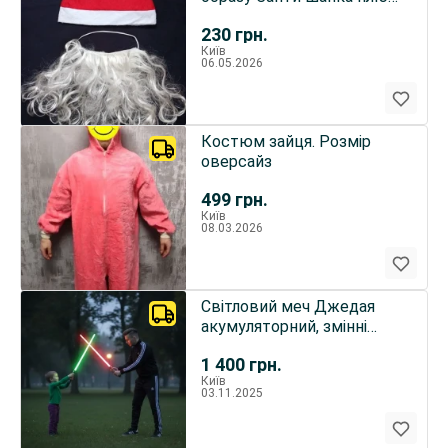
борода
230
грн.
Київ
06.05.2026
Костюм зайця. Розмір
оверсайз
499
грн.
Київ
08.03.2026
Світловий меч Джедая
акумуляторний, змінні
кольори, металева
1 400
грн.
рукоятка
Київ
03.11.2025