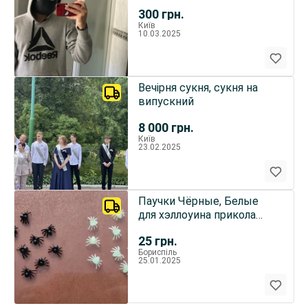
качество аутентичная
300
грн.
squid game
Київ
10.03.2025
Вечірня сукня, сукня на
випускний
8 000
грн.
Київ
23.02.2025
Паучки Чёрные, Белые
для хэллоуина прикола
пластмассовые 10 шт
25
грн.
Бориспіль
25.01.2025