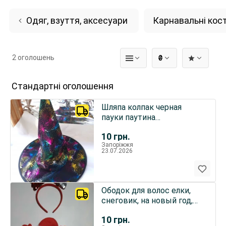
Одяг, взуття, аксесуари
Карнавальні ко
2 оголошень
₴
Стандартні оголошення
Шляпа колпак черная
пауки паутина
разноцветные на
10
грн.
хэллоуин, карнавал
Запоріжжя
23.07.2026
Ободок для волос елки,
снеговик, на новый год,
рождество, карнавал
10
грн.