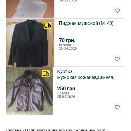
04.05.2026
Пиджак мужской (М, 48)
70
грн.
Лозова
26.04.2026
Куртка
мужская,кожаная,зимняя,б/
у (L,50)
250
грн.
Лозова
25.04.2026
Головна
Одяг, взуття, аксесуари
Чоловічий одяг