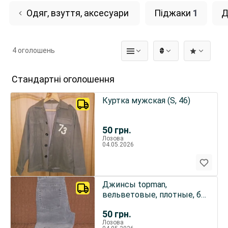
Одяг, взуття, аксесуари
Піджаки
1
Д
4 оголошень
₴
Стандартні оголошення
Куртка мужская (S, 46)
50
грн.
Лозова
04.05.2026
Джинсы topman,
вельветовые, плотные, б/
у W30L32
50
грн.
Лозова