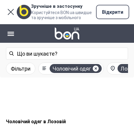
Зручніше в застосунку
Відкрити
Користуйтеся BON.ua швидше
та зручніше з мобільного
Фільтри
Чоловічий одяг
Лозо
Чоловічий одяг в Лозовій