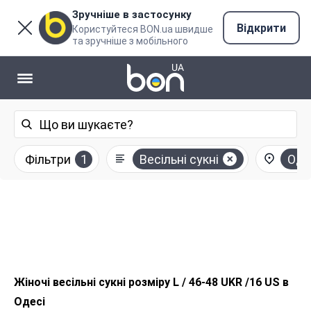
Зручніше в застосунку
Відкрити
Користуйтеся BON.ua швидше
та зручніше з мобільного
Фільтри
1
Весільні сукні
Оде
Жіночі весільні сукні розміру L / 46-48 UKR /16 US в
Одесі