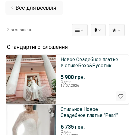
Все для весілля
3 оголошень
₴
Стандартні оголошення
Новое Свадебное платье
в стилеБохо&Русстик
5 900
грн.
Одеса
17.07.2026
Стильное Новое
Свадебное платье "Pearl"
6 735
грн.
Одеса