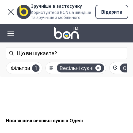
Зручніше в застосунку
Відкрити
Користуйтеся BON.ua швидше
та зручніше з мобільного
Фільтри
1
Весільні сукні
Оде
Нові жіночі весільні сукні в Одесі