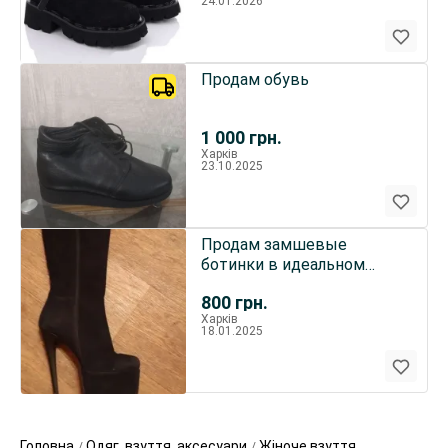
24.01.2026
Продам обувь
1 000
грн.
Харків
23.10.2025
Продам замшевые
ботинки в идеальном
состоянии за 800 грн
800
грн.
Харків
18.01.2025
Головна
Одяг, взуття, аксесуари
Жіноче взуття