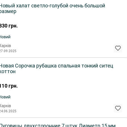
Новый халат светло-голубой очень большой
размер
330
грн.
Новий
Харків
27.09.2025
вая Сорочка рубашка спальная тонкий ситец
коттон
110
грн.
Новий
Харків
24.06.2025
Пуговицы двухсторонние 7 штук Диаметр 15 мм