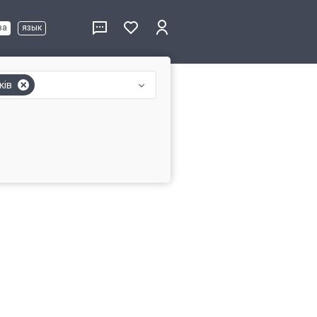
ва
язык
ків