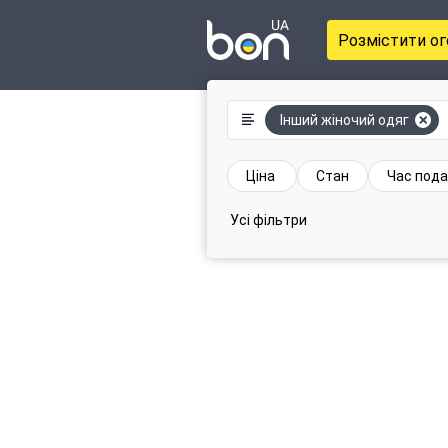
Розмістити о
Інший жіночий одяг
Ціна
Стан
Час пода
Усі фільтри