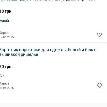
18
грн.
Новий
Харків
12.06.2025
Воротник воротники для одежды белый и беж с
вышивкой ришелье
20
грн.
Б/в
Харків
07.06.2025