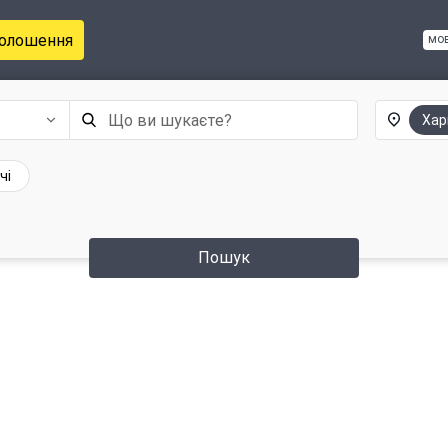
голошення
мо
Хар
чі
Пошук