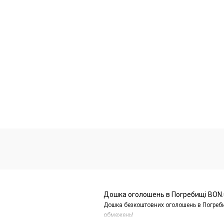
Дошка оголошень в Погребищі BON.
Дошка безкоштовних оголошень в Погреби
обмежень!