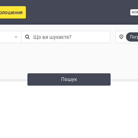
голошення
мо
Пог
Пошук