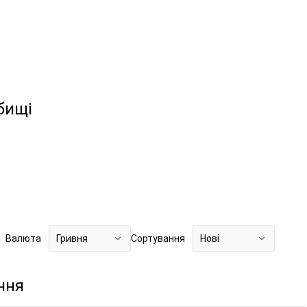
бищі
Валюта
Гривня
Сортування
Нові
ння