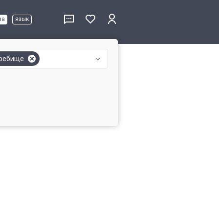
ва
язык
ребище