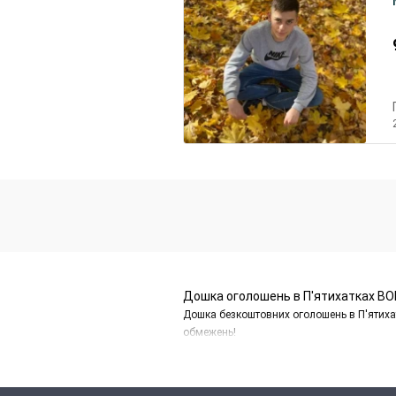
Дошка оголошень в П'ятихатках BO
Дошка безкоштовних оголошень в П'ятихат
обмежень!