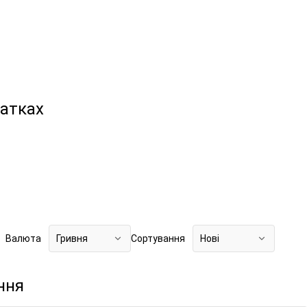
хатках
Валюта
Гривня
Сортування
Нові
ння