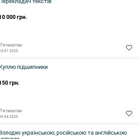
Перекладач текстів
10 000
грн.
П'ятихатки
24.07.2025
Куплю підшипники
150
грн.
П'ятихатки
09.04.2025
Володію українською, російською та англійською
мовами.