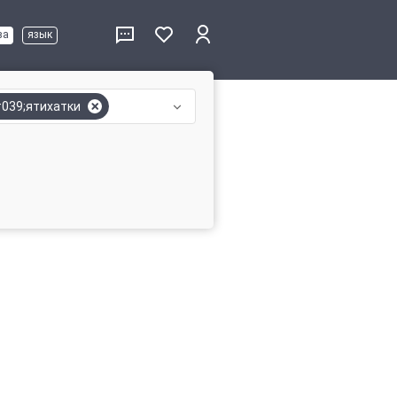
ва
язык
039;ятихатки