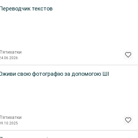
Переводчик текстов
П'ятихатки
24.06.2026
Оживи свою фотографію за допомогою ШІ
П'ятихатки
09.10.2025