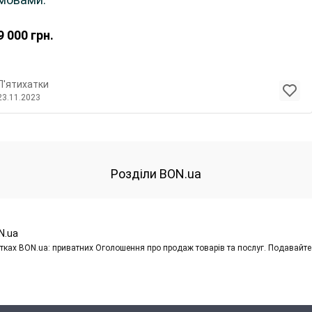
9 000
грн.
П'ятихатки
23.11.2023
Розділи BON.ua
N.ua
ках BON.ua: приватних Оголошення про продаж товарів та послуг. Подавайте 