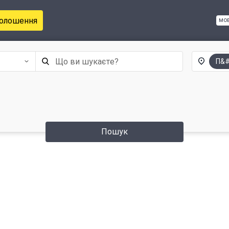
голошення
мо
П&#
Пошук