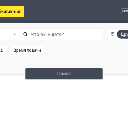
бъявление
мо
Дру
ид
Время подачи
Поиск