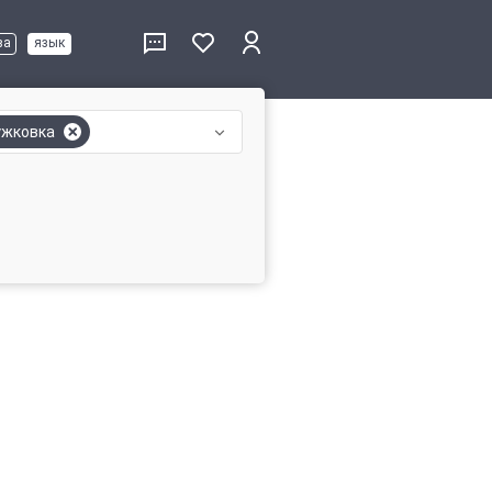
ва
язык
жковка