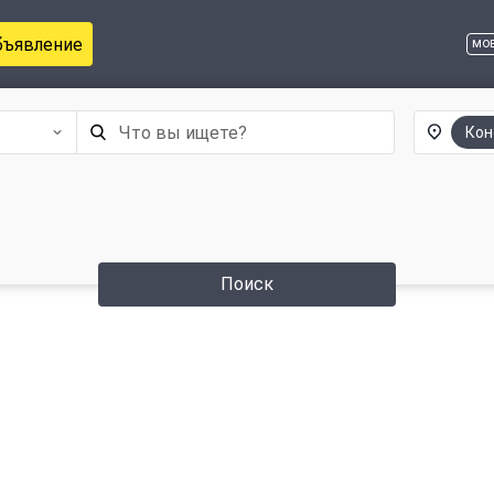
бъявление
мо
Кон
Поиск