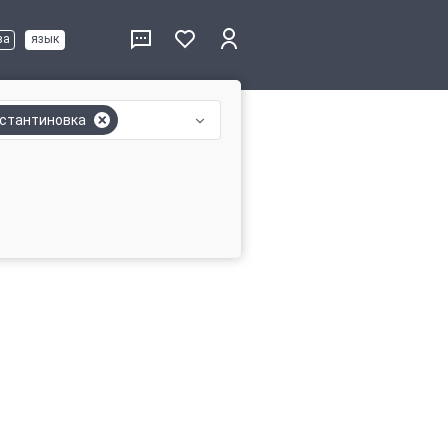
ва
язык
стантиновка