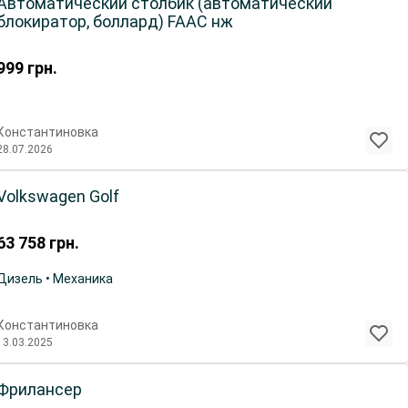
Автоматический столбик (автоматический
блокиратор, боллард) FAAC нж
999
грн.
Константиновка
28.07.2026
Volkswagen Golf
63 758
грн.
Дизель • Механика
Константиновка
13.03.2025
Фрилансер