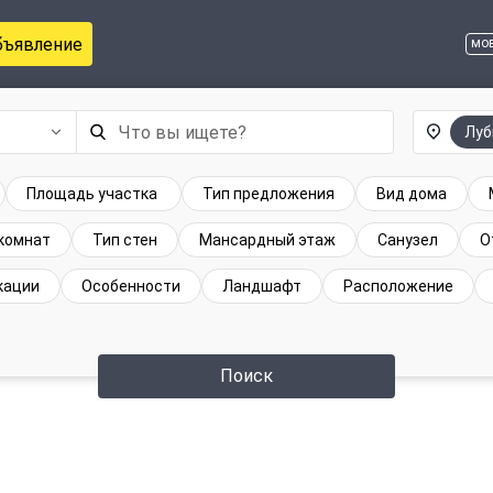
бъявление
мо
Лу
Площадь участка
Тип предложения
Вид дома
комнат
Тип стен
Мансардный этаж
Санузел
О
кации
Особенности
Ландшафт
Расположение
Поиск