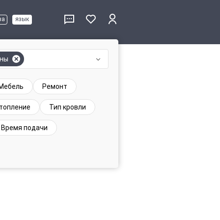
ва
язык
бны
Мебель
Ремонт
топление
Тип кровли
Время подачи