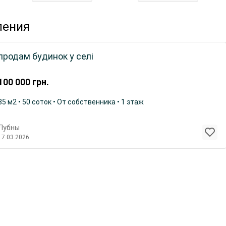
ления
продам будинок у селі
100 000
грн.
85 м2 • 50 соток • От собственника • 1 этаж
Лубны
17.03.2026