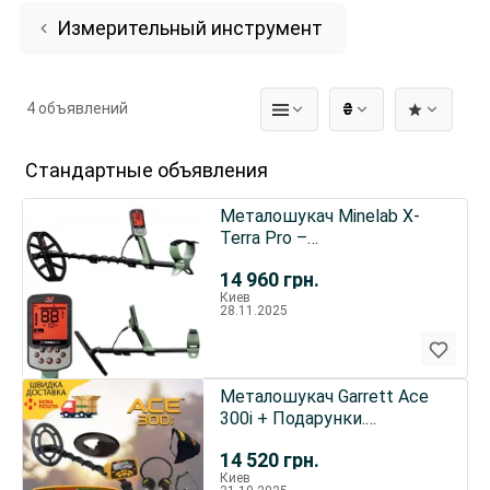
Измерительный инструмент
4 объявлений
₴
Стандартные объявления
Металошукач Minelab X-
Terra Pro –
Мультичастотний: 5, 10, 15
14 960
грн.
кГц.
Киев
28.11.2025
Металошукач Garrett Ace
300i + Подарунки.
Оригинал!
14 520
грн.
Киев