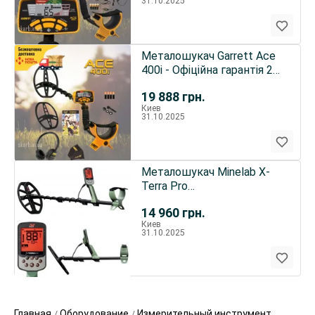
31.10.2025
Металошукач Garrett Ace
400i - Офіційна гарантія 2
роки!
19 888
грн.
Киев
31.10.2025
Металошукач Minelab X-
Terra Pro
Мультичастотний: 5, 10, 15
14 960
грн.
кГ
Киев
31.10.2025
Главная
Оборудование
Измерительный инструмент