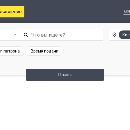
бъявление
мо
Кие
п патрона
Время подачи
Поиск