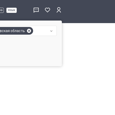
ва
язык
вская область