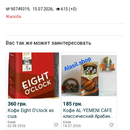
№
90749319,
15.07.2026,
615 (
+
0
)
Жалоба
Вас так же может заинтересовать
360
грн.
185
грн.
Кофе Eight О'clock из
Кофе AL-YEMENI CAFE
сша
классический Арабика,
легкой обжарки 50gm
Киев
Киев
02.08.2026
18.07.2026