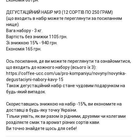
ДЕГУСТАЦІЙНИЙ НАБІР №3 (12 СОРТІВ ПО 250 ГРАМ)
(що входить в набір можете переглянути за посиланням
нище).
Вага набору - 3 кг.
Вартість без знижки 1105 грн.
Зі знижкою 15% - 940 грн.
Економія 165 грн.
Ось посилання, де ви можете переглянути та ознайомитися,
що входить до кожного набору (всього їх 3):
https://coffee-ucc.com/ua/pro-kompaniyu/novyny/novynka-
degustaciyni-nabory-kavy-15
Також дегустаційний набір стане чудовим подарунком на
будь-який випадок.
⠀
Скориставшись знижкою на набір -15%, ви економите на
доставці в будь-яку точку України.
Тільки уявіть, як ви разом із рідними, друзями чи колегами
розділяєте смак та аромат різних сортів кави.
Ви точно знайдете щось для себе!