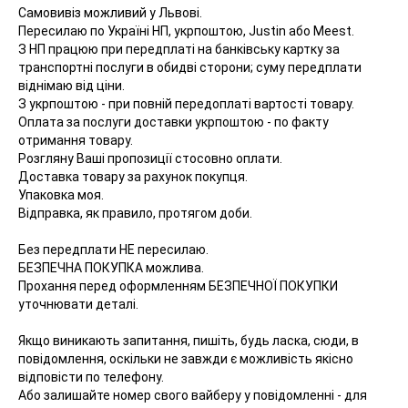
Самовивіз можливий у Львові.
Пересилаю по Україні НП, укрпоштою, Justin або Meest.
З НП працюю при передплаті на банківську картку за
транспортні послуги в обидві сторони; суму передплати
віднімаю від ціни.
З укрпоштою - при повній передоплаті вартості товару.
Оплата за послуги доставки укрпоштою - по факту
отримання товару.
Розгляну Ваші пропозиції стосовно оплати.
Доставка товару за рахунок покупця.
Упаковка моя.
Відправка, як правило, протягом доби.
Без передплати НЕ пересилаю.
БЕЗПЕЧНА ПОКУПКА можлива.
Прохання перед оформленням БЕЗПЕЧНОЇ ПОКУПКИ
уточнювати деталі.
Якщо виникають запитання, пишіть, будь ласка, сюди, в
повідомлення, оскільки не завжди є можливість якісно
відповісти по телефону.
Або залишайте номер свого вайберу у повідомленні - для