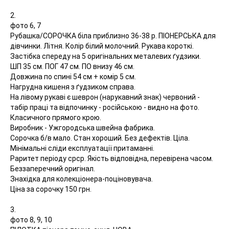
2.
фото 6, 7
Рубашка/СОРОЧКА біла приблизно 36-38 р. ПІОНЕРСЬКА для
дівчинки. Літня. Колір білий молочний. Рукава короткі.
Застібка спереду на 5 оригінальних металевих ґудзики.
ШП 35 см. ПОГ 47 см. ПО внизу 46 см.
Довжина по спині 54 см + комір 5 см.
Нагрудна кишеня з ґудзиком справа.
На лівому рукаві є шеврон (нарукавний знак) червоний -
табір праці та відпочинку - російською - видно на фото.
Класичного прямого крою.
Виробник - Ужгородська швейна фабрика.
Сорочка б/в мало. Стан хороший. Без дефектів. Ціла.
Мінімальні сліди експлуатації притаманні.
Раритет періоду срср. Якість відповідна, перевірена часом.
Беззаперечний оригінал.
Знахідка для колекціонера-поціновувача.
Ціна за сорочку 150 грн.
3.
фото 8, 9, 10