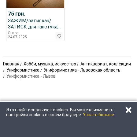
75
грн.
ЗАЖИМ/затискач/
ЗАТИСК для галстука,
металевий, довж. 6 см.
Львов
24.07.2025
РАРИТЕТ.
Главная
Хобби, музыка, искусство
Антиквариат, коллекции
Униформистика
Униформистика - Львовская область
Униформистика - Львов
×
Этот сайт использует cookies. Вы можете изменить
ПОЗВОНИТЬ
НАПИСАТЬ
настройки cookies в своём браузере.
Узнать больше.