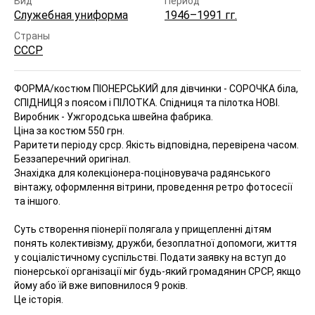
Вид
Период
Служебная униформа
1946–1991 гг.
Страны
СССР
ФОРМА/костюм ПІОНЕРСЬКИЙ для дівчинки - СОРОЧКА біла,
СПІДНИЦЯ з поясом і ПІЛОТКА.
Спідниця та пілотка НОВІ.
Виробник - Ужгородська швейна фабрика.
Ціна за костюм 550 грн.
Раритети періоду срср. Якість відповідна, перевірена часом.
Беззаперечний оригінал.
Знахідка для колекціонера-поціновувача радянського
вінтажу, оформлення вітрини, проведення ретро фотосесії
та іншого.
Суть створення піонерії полягала у прищепленні дітям
понять колективізму, дружби, безоплатної допомоги, життя
у соціалістичному суспільстві. Подати заявку на вступ до
піонерської організації міг будь-який громадянин СРСР, якщо
йому або їй вже виповнилося 9 років.
Це історія.