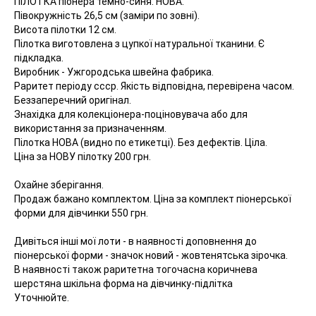
ПІЛОТКА піонера темно-синя. НОВА.
Півокружність 26,5 см (заміри по зовні).
Висота пілотки 12 см.
Пілотка виготовлена з цупкої натуральної тканини. Є
підкладка.
Виробник - Ужгородська швейна фабрика.
Раритет періоду ссср. Якість відповідна, перевірена часом.
Беззаперечний оригінал.
Знахідка для колекціонера-поціновувача або для
використання за призначенням.
Пілотка НОВА (видно по етикетці). Без дефектів. Ціла.
Ціна за НОВУ пілотку 200 грн.
Охайне зберігання.
Продаж бажано комплектом. Ціна за комплект піонерської
форми для дівчинки 550 грн.
Дивіться інші мої лоти - в наявності доповнення до
піонерської форми - значок новий - жовтенятська зірочка.
В наявності також раритетна тогочасна коричнева
шерстяна шкільна форма на дівчинку-підлітка
Уточнюйте.