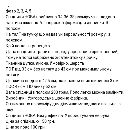
1.
фото 2, 3, 4, 5
Спідниця НОВА приблизно 34-36-38 розміру як складова
частина шкільної/піонерської форми для дівчинки. З
поясом.
На талії на гумку, що надає універсальності розміру і з
пояском.
Крій легкою трапецією.
Дана спідниця - раритет періоду срср; пояс оригінальний,
тому на поясі зображено жовтенятську зірочку.
Тканина цупка, якісна. Ймовірно, шерсть.
ПОТ від 33 см без натягу до 43 см при максимальному
натягу.
Довжина спідниці 42,5 см, включаючи пояс шириною 3 см.
ПОС 47 см. ПО внизу 62 см.
Вага спідниці з поясом 200 грам. Пояс легко можна замінити.
Виробник - Ужгородська швейна фабрика.
Оптимально по розміру для дівчинки молодшого шкільного
віку.
Спідниця НОВА. Без дефектів. У користуванні не була.
Ціна за спідницю 150 грн.
Ціна за пояс 100 грн.