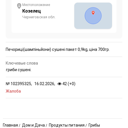
Местоположение
Козелец
Черниговская обл.
Печориці(шампіньйони) сушені пакет 0,9kg, ціна 700гр.
Ключевые слова
гриби сушені.
№
102395325,
16.02.2026,
42 (
+
0
)
Жалоба
Главная
Дом и Дача
Продукты питания
Грибы