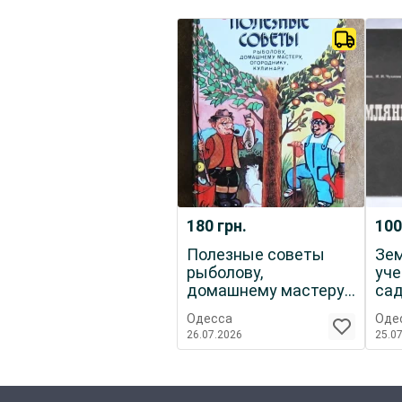
180
грн.
10
Полезные советы
Зем
рыболову,
уче
домашнему мастеру,
са
огороднику, кулинару.
Одесса
Оде
26.07.2026
25.0