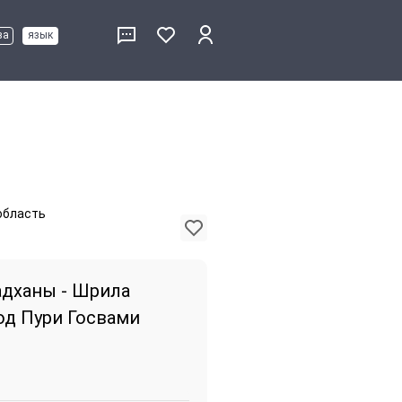
ва
язык
 область
адханы - Шрила
од Пури Госвами