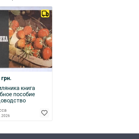
0
грн.
ляника книга
бное пособие
доводство
сса
7.2026