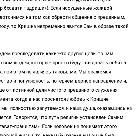
ир бхавати тадриши»). Если иссушенные жаждой
доточимся на том как обрести общение с преданным,
оду, то Кришна непременно явится Сам в образе такой
удем преследовать какие-то другие цели, то нам
твом людей, которые просто будут выдавать себя за
х, при этом не являясь таковыми. Мы окажемся
ство и популярность, потеряем верное направление и,
е от истинной цели чистого преданного служения.
мента когда в нас проснется любовь к Кришне,
 мы полностью запутаемся, и наша душа, оказавшись на
яется. Говорится, что путь религии установлен Самим
гават-прани там». Если человек не понимает этого
ховной жизни, то, каким бы разумным он ни был,