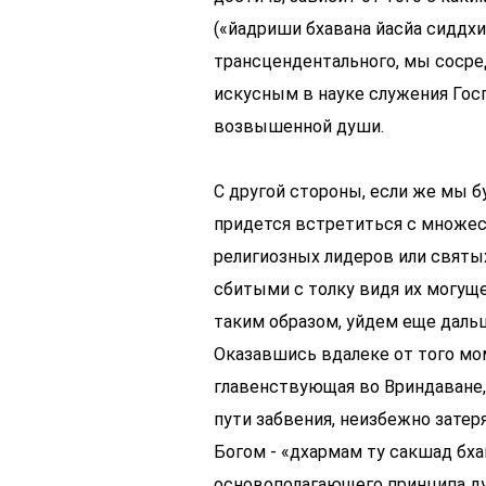
(«йадриши бхавана йасйа сиддх
трансцендентального, мы сосре
искусным в науке служения Госп
возвышенной души.
С другой стороны, если же мы б
придется встретиться с множес
религиозных лидеров или святы
сбитыми с толку видя их могуще
таким образом, уйдем еще дальш
Оказавшись вдалеке от того мо
главенствующая во Вриндаване,
пути забвения, неизбежно затер
Богом - «дхармам ту сакшад бха
основополагающего принципа ду