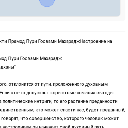
акти Прамод Пури Госвами Махарадж
Настроение на
мод Пури Госвами Махарадж
адханы"
ного, отклонится от пути, проложенного духовным
 Если кто-то допускает корыстные желания выгоды,
а политические интриги, то его растение преданности
е единственным, кто может спасти нас, будет преданный,
 говорят, что совершенство, которого человек может
им настроением он начинает свой духовный путь