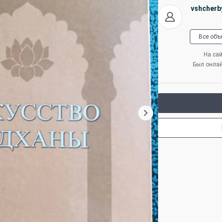
vshcherb
Все объ
На сай
Был онла