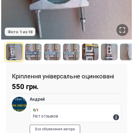
Фото:
1
из
10
Кріплення універсальне оцинковані
550
грн.
Андрей
0
/
1
Нет отзывов
Все объявления автора