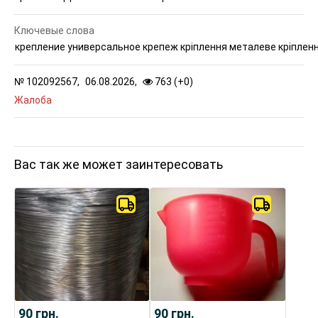
Ключевые слова
крепление универсальное крепеж кріплення металеве кріпленн
№
102092567,
06.08.2026,
763 (
+
0
)
Жалоба
Вас так же может заинтересовать
90
грн.
90
грн.