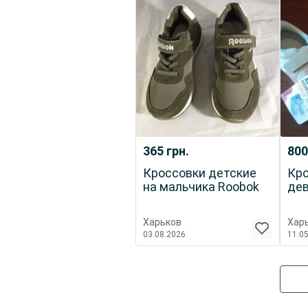
365
грн.
80
Кроссовки детские
Кро
на мальчика Roobok
дев
Харьков
Хар
03.08.2026
11.0