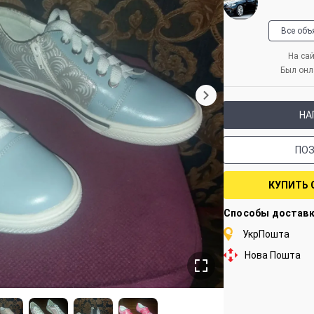
Все объ
На сай
Был онл
НА
ПО
КУПИТЬ 
Способы достав
УкрПошта
Нова Пошта