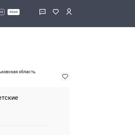
ва
язык
рьковская область
етские