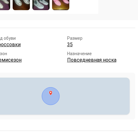
д обуви
Размер
россовки
35
зон
Назначение
емисезон
Повседневная носка