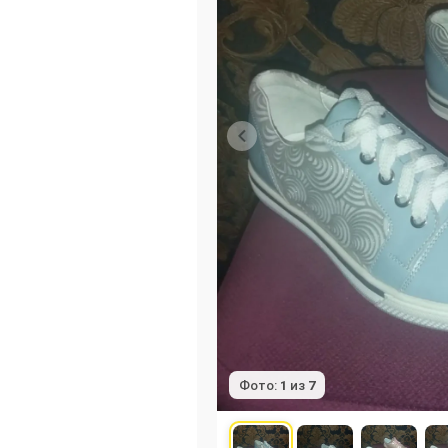
Фото:
1
из
7