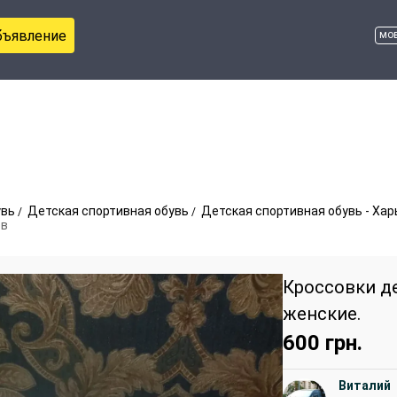
бъявление
мо
увь
Детская спортивная обувь
Детская спортивная обувь - Ха
ов
Кроссовки д
женские.
600
грн.
Виталий