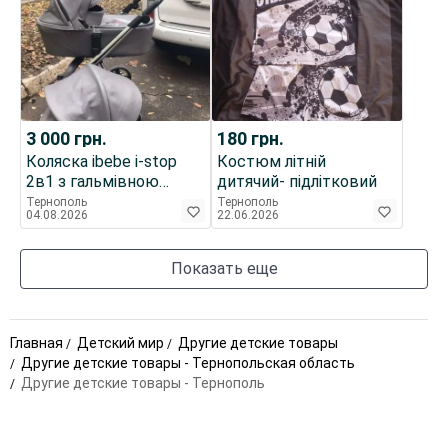
3 000
грн.
180
грн.
Коляска ibebe i-stop
Костюм літній
2в1 з гальмівною
дитячий- підлітковий
системою
Тернополь
Тернополь
04.08.2026
22.06.2026
Показать еще
Главная
Детский мир
Другие детские товары
Другие детские товары - Тернопольская область
Другие детские товары - Тернополь