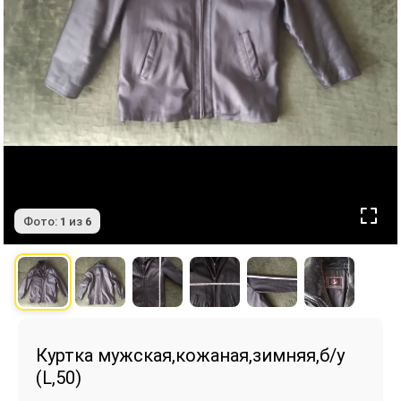
Фото:
1
из
6
Куртка мужская,кожаная,зимняя,б/у
(L,50)