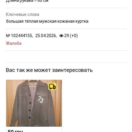
Длина рукава = 60 см
Ключевые слова
большая тёплая мужская кожаная куртка
№
102444155,
25.04.2026,
29 (
+
0
)
Жалоба
Вас так же может заинтересовать
50
грн.