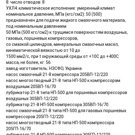
8: число отводов: 8
УХЛ4: климатическое исполнение: умеренный климат
номинальное давление, МПа (кгс/см2): 50 (500)
предназначен для подачи жидкого смазочного материала,
под номинальным давлением
50 МПа (500 кгс/см2) к трущимся поверхностям воздушных,
газовых, поршневых компрессоров,
со смазкой цилиндров, минеральных смазочных масел,
кинематической вязкостью от 10 до
1500 мм2/с, при t окружающей среды от +10С до +400С
масса, не более, кг: 56
завод-изготовитель: НЗСФО, Украина
насос смазочный 21-8 компрессора 205ВП-12/220
насос многоотводный 21-8 типа НП-500 к компрессорам
воздушным 205ВП-16/70
лубрикатор 21-8 типа НП-500 для поршневых компрессоров
воздушных 305ВП-12/220
лубрикатор 21-8 НП-500 компрессора 305ВП-16/70
насос смазочный 21-8 типа НП-500 для газовых поршневых
компрессоров 205ГП-12/220
насос многоотводный 21-8 типа НП-500 компрессора
205ГП-16/70
лубрикатор 21-8 НП-500 компрессора 305ГП-12/220