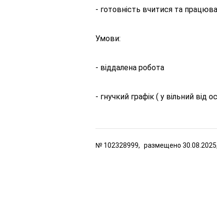
- готовність вчитися та працюв
Умови:
- віддалена робота
- гнучкий графік ( у вільний від 
№
102328999,
размещено
30.08.2025