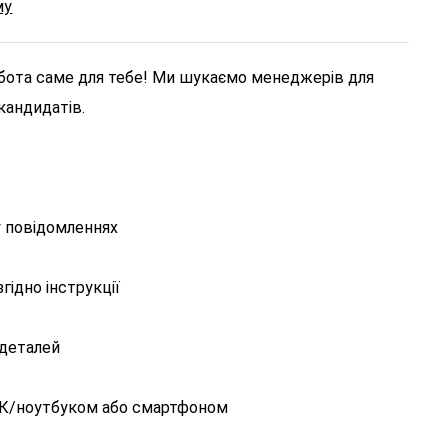
му
бота саме для тебе!
Ми шукаємо менеджерів для
кандидатів.
 у повідомленнях
гідно інструкції
 деталей
 ПК/ноутбуком або смартфоном