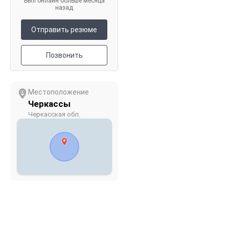
Был онлайн больше месяца
назад
Отправить резюме
Позвонить
Местоположение
Черкассы
Черкасская обл.