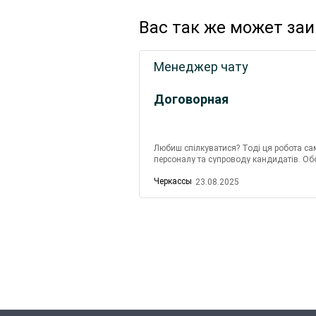
Вас так же может за
Менеджер чату
Договорная
Любиш спілкуватися? Тоді ця робота са
персоналу та супроводу кандидатів. Обов
повідомленнях - надават...
Черкассы
23.08.2025