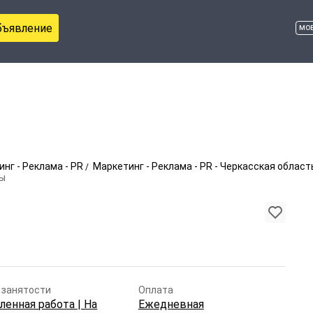
бъявление
мо
нг - Реклама - PR
Маркетинг - Реклама - PR - Черкасская област
сы
 занятости
Оплата
ленная работа | На
Ежедневная