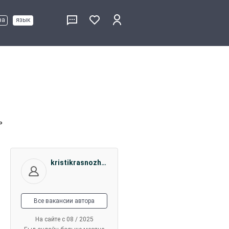
ва
язык
ь
kristikrasnozhon
Все вакансии автора
На сайте с 08 / 2025