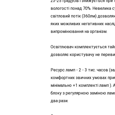
23-25 ​​градусів і знижується пр
вологості понад 70%. Невелика с
світловий потік (360лм) дозвол
яких можливих негативних наслід
випромінювання на організм.
Освітлювач комплектується тайм
дозволяє користувачу не перев
Ресурс ламп - 2 - 3 тис. часов (
комфортних звичних умовах прибл
мінімально +1 комплекті ламп )
блоку з регулярною заміною ламп
два рази.