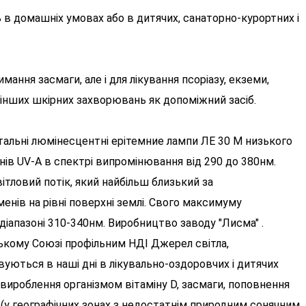
 в домашніх умовах або в дитячих, санаторно-курортних і
ання засмаги, але і для лікування псоріазу, екземи,
а інших шкірних захворювань як допоміжний засіб.
тальні люмінесцентні ерітемние лампи ЛЕ 30 М низького
ів UV-A в спектрі випромінювання від 290 до 380нм.
тловий потік, який найбільш близький за
нів на рівні поверхні землі. Свого максимуму
іапазоні 310-340нм. Виробництво заводу "Лисма" .
ькому Союзі профільним НДІ Джерел світла,
уються в наші дні в лікувально-оздоровчих і дитячих
вироблення організмом вітаміну D, засмаги, поповнення
 (у географічних зонах з недостатнім природним сонячним