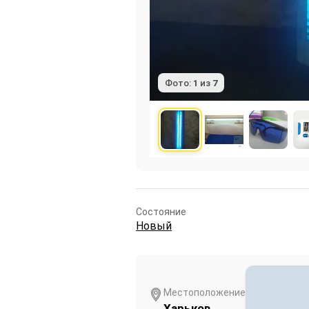
Фото:
1
из
7
Состояние
Новый
Местоположение
Харьков