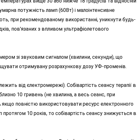
и температурах вище 30 або нижче 18 градусів та відносній
умарна потужність ламп (60Вт) і малоінтенсивне
яють, при рекомендованому використанні, уникнути будь-
ків, пов'язаних з впливом ультрафіолетового
ером зі звуковим сигналом (хвилини, секунди), що
ищувати отримувану розрахункову дозу УФ-променів.
залежить від єлектромережі). Собівартість сеансу терапії в
изно 10 гривень (не хвилина, а весь сеанс, при
. А якщо повністю використовувати ресурс електронного
 протягом 10 років, то собівартість сеансу знижується в