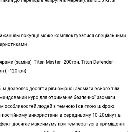
йкий до перепадів напруги в мережі), вага 5,5 кг, зі
а бажанням покупця може комплектуватися спеціальними
еристиками .
ми (заміна) :Titan Master -200грн, Titan Defender -
грн (+120грн)
,5 м дозволяє досягти рівномірної засмаги всього тіла
мендований курс для отримання безпечної засмаги
ням особливостей людей з темною і світлою шкірою.
 постійному використанні в середньому 10-20мінут в
 ефект досягає максимуму при температурі в приміщенні