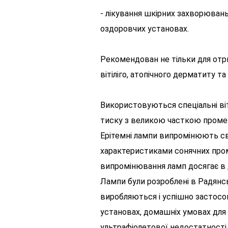
- лікування шкірних захворювань
оздоровчих установах.
Рекомендован не тільки для отрим
вітіліго, атопічного дерматиту т
Використовуються спеціальні ві
тиску з великою часткою промен
Ерітемні лампи випромінюють сві
характеристиками сонячних проме
випромінювання ламп досягає в д
Лампи були розроблені в Радянс
виробляються і успішно застосов
установах, домашніх умовах для 
ультрафіолетової недостатності