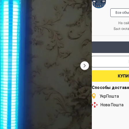
Все объ
На сай
Был онла
КУПИ
Способы достав
УкрПошта
Нова Пошта