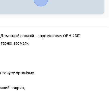
"Домашній солярій - опромінювач ОЄН-230":
 гарної засмаги,
 тонусу організму,
яний покрив,