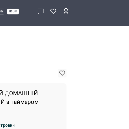
ва
язык
IЙ ДОМАШНIЙ
Й з таймером
етрович