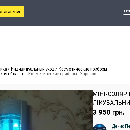
бъявление
мо
ника
Индивидуальный уход
Косметические приборы
ская область
Косметические приборы - Харьков
МIНI-СОЛЯР
ЛІКУВАЛЬНИ
3 950
грн.
Денис П