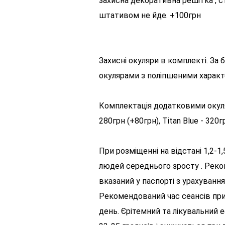
захисна декоративна решітка , сті
штативом не йде. +100грн
Захисні окуляри в комплекті. З
окулярами з поліпшеними характ
Комплектація додатковими окуляра
280грн (+80грн), Titan Blue - 320
При розміщенні на відстані 1,2-1
людей середнього зросту . Реко
вказаний у паспорті з урахуван
Рекомендований час сеансів при
день. Єрітемний та лікувальний