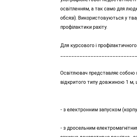
освітленням, а так само для лю
обсязі). Використовуються у тва
профілактики рахіту.
Для курсового і профілактичног
___________________________
Освітлювач представляє собою п
відкритого типу довжиною 1 м, ш
- з електронним запуском (корпу
- з дросельним електромагнітни