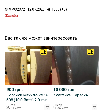
№
97932372,
12.07.2026,
1055 (
+
0
)
Жалоба
Вас так же может заинтересовать
900
грн.
10 000
грн.
Колонки Maxxtro WCS-
Акустика. Караоке.
608 (10.0 Ватт) 2.0, mini-
jack (3.5 мм).
Днепр
Днепр
05.08.2026
18.06.2026