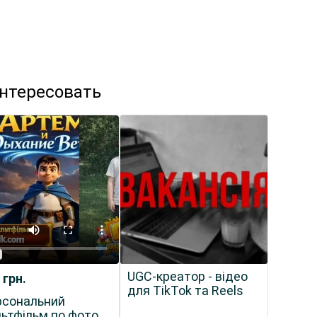
интересовать
UGC-креатор - відео
0
грн.
для TikTok та Reels
рсональний
ьтфільм по фото