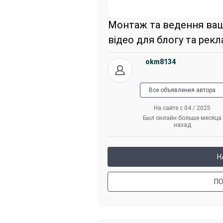
Монтаж та ведення ваш
відео для блогу та рек
okm8134
Все объявления автора
На сайте с 04 / 2025
Был онлайн больше месяца
назад
Н
П