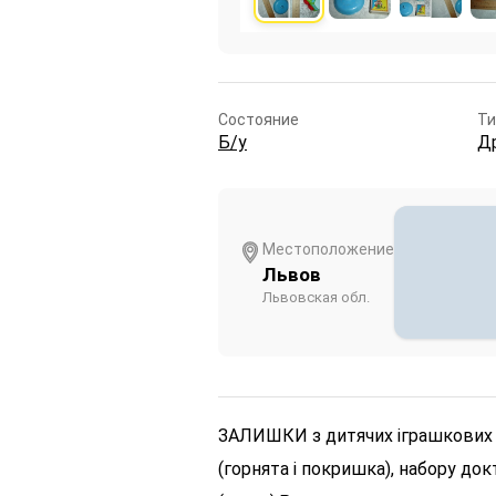
Состояние
Ти
Б/у
Д
Местоположение
Львов
Львовская обл.
ЗАЛИШКИ з дитячих іграшкових н
(горнята і покришка), набору до