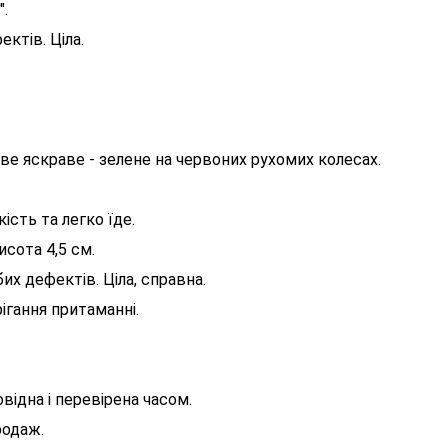
".
ктів. Ціла.
 яскраве - зелене на червоних рухомих колесах.
.
сть та легко їде.
исота 4,5 см.
их дефектів. Ціла, справна.
ігання притаманні.
овідна і перевірена часом.
родаж.