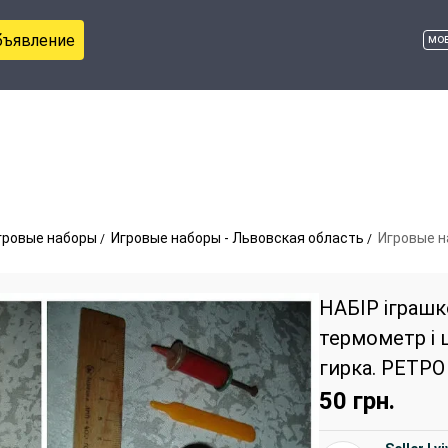
бъявление
мо
гровые наборы
Игровые наборы - Львовская область
Игровые н
НАБІР іграшк
термометр і 
гирка. РЕТРО
50
грн.