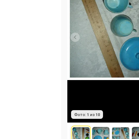
Фото:
1
из
10