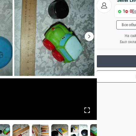
Seller Lvi
1
0
В
Все объ
На сай
Был онла