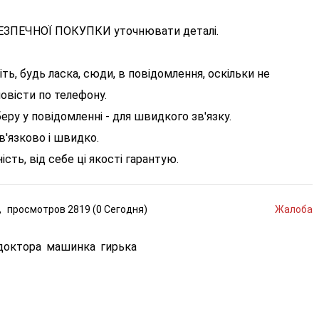
ЕЗПЕЧНОЇ ПОКУПКИ уточнювати деталі.
ь, будь ласка, сюди, в повідомлення, оскільки не
овісти по телефону.
ру у повідомленні - для швидкого зв'язку.
в'язково і швидко.
сть, від себе ці якості гарантую.
,
просмотров
2819 (
0
Сегодня
)
Жалоба
доктора
машинка
гирька