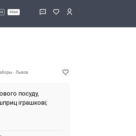
ва
язык
аборы - Львов
ового посуду,
шприц іграшкові;