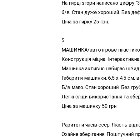
На гирці згори написано цифру "3
б/в. Стан дуже хороший. Без дефе
Ціна за гирку 25 грн.
5.
МАШИНКА/авто ігрове пластикове
Конструкція міцна. Інтерактивна
Машинка активно набирає швидкі
Габарити машинки: 6,5 х 4,5 см, в
Б/в мало. Стан хороший. Без груб
Легкі сліди використання та збер
Ціна за машинку 50 грн.
Раритети часів ссср. Якість відп
Охайне зберігання. Поштучний п