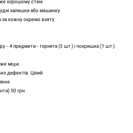
же хорошому стані.
судні залишки або машинку.
а за кожну окремо взяту .
у - 4 предмети - горнята (3 шт.) і покришка (1 шт.).
же міцні.
ез дефектів. Цілий.
анні.
нти) 50 грн.