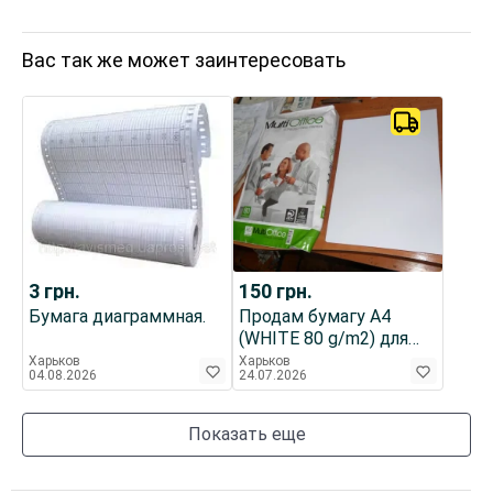
Вас так же может заинтересовать
3
грн.
150
грн.
Бумага диаграммная.
Продам бумагу А4
(WHITE 80 g/m2) для
принтера, ксерокса
Харьков
Харьков
04.08.2026
24.07.2026
(офисная)
Показать еще