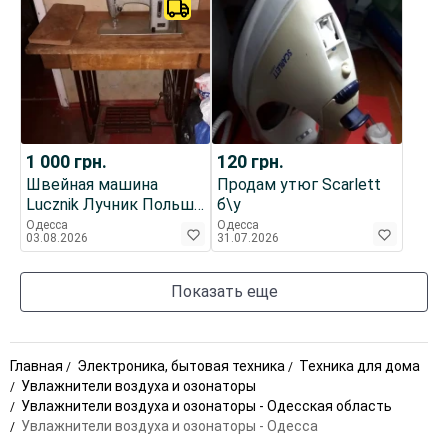
1 000
грн.
120
грн.
Швейная машина
Продам утюг Scarlett
Lucznik Лучник Польша
б\у
ремонт пошив одежды
Одесса
Одесса
03.08.2026
31.07.2026
Показать еще
Главная
Электроника, бытовая техника
Техника для дома
Увлажнители воздуха и озонаторы
Увлажнители воздуха и озонаторы - Одесская область
Увлажнители воздуха и озонаторы - Одесса