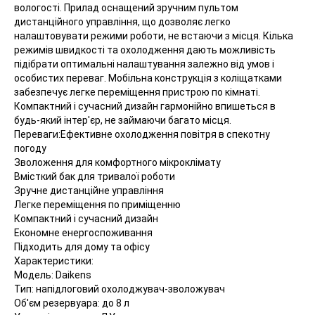
вологості. Прилад оснащений зручним пультом
дистанційного управління, що дозволяє легко
налаштовувати режими роботи, не встаючи з місця. Кілька
режимів швидкості та охолодження дають можливість
підібрати оптимальні налаштування залежно від умов і
особистих переваг. Мобільна конструкція з коліщатками
забезпечує легке переміщення пристрою по кімнаті.
Компактний і сучасний дизайн гармонійно впишеться в
будь-який інтер'єр, не займаючи багато місця.
Переваги:
Ефективне охолодження повітря в спекотну
погоду
Зволоження для комфортного мікроклімату
Вмісткий бак для тривалої роботи
Зручне дистанційне управління
Легке переміщення по приміщенню
Компактний і сучасний дизайн
Економне енергоспоживання
Підходить для дому та офісу
Характеристики:
Модель: Daikens
Тип: напідлоговий охолоджувач-зволожувач
Об'єм резервуара: до 8 л