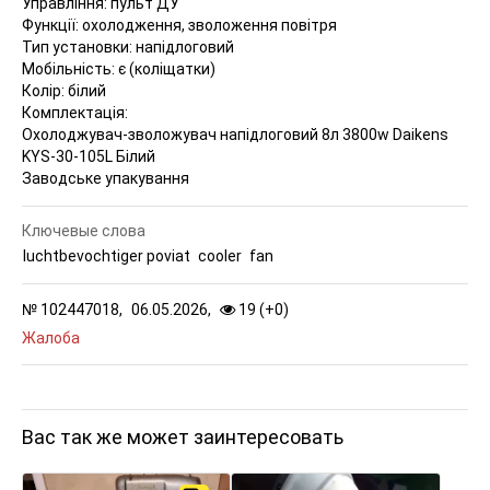
Управління: пульт ДУ
Функції: охолодження, зволоження повітря
Тип установки: напідлоговий
Мобільність: є (коліщатки)
Колір: білий
Комплектація:
Охолоджувач-зволожувач напідлоговий 8л 3800w Daikens
KYS-30-105L Білий
Заводське упакування
Ключевые слова
luchtbevochtiger poviat
cooler
fan
№
102447018,
06.05.2026,
19 (
+
0
)
Жалоба
Вас так же может заинтересовать