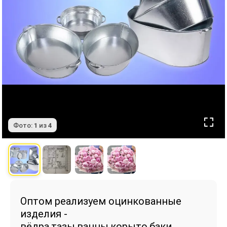
Фото:
1
из
4
Оптом реализуем оцинкованные
изделия -
вёдра,тазы,ванны,корыто,баки