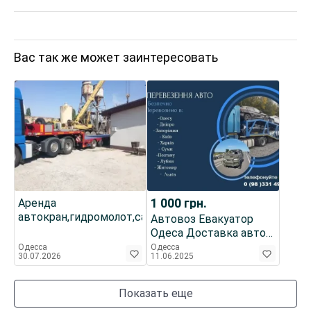
Вас так же может заинтересовать
1 000
грн.
Аренда
автокран,гидромолот,самосвал,трал,бурокран,
Автовоз Евакуатор
Одеса Доставка авто з
Європи Перегон авто
Одесса
Одесса
30.07.2026
11.06.2025
по Україні
Показать еще