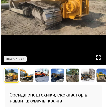
Фото:
1
из
8
Оренда спецтехніки, екскаваторів,
навантажувачів, кранів