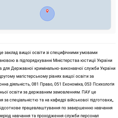
це заклад вищої освіти зі специфічними умовами
ановою в підпорядкуванні Міністерства юстиції України
ів для Державної кримінально-виконавчої служби України
ругому магістерському рівнях вищої освіти за
на діяльність, 081 Право, 051 Економіка, 053 Психологія
едньої освіти за державним замовленням. ПАУ це
 за спеціальністю та на кафедрі військової підготовки,,
відсоткове працевлаштування по завершенню навчання
еріод навчання та проходження служби персонал