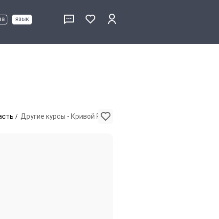
ва
язык
асть
Другие курсы - Кривой Рог