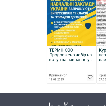
ТЕРМІНОВО
Кур
Продовжено набір на
пер
вступ на навчання у
еле
ВВНЗ
ток
Кривой Рог
Крив
18.08.2025
27.0