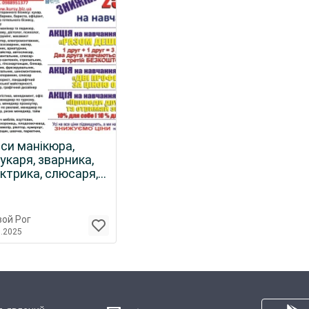
си манікюра,
укаря, зварника,
ктрика, слюсаря,
аря, маляра
ой Рог
5.2025