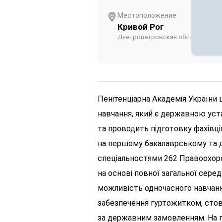
Местоположение
Кривой Рог
Днепропетровская обл.
Пенітенціарна Академія України 
навчання, який є державною уст
та проводить підготовку фахівц
на першому бакалаврському та д
спеціальностями 262 Правоохорон
на основі повної загальної сер
можливість одночасного навчання
забезпечення гуртожитком, сто
за державним замовленням. На п