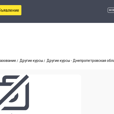
бъявление
мо
разование
Другие курсы
Другие курсы - Днепропетровская обл