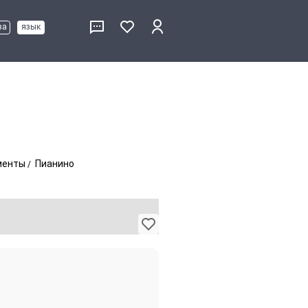
ва
язык
менты
Пианино