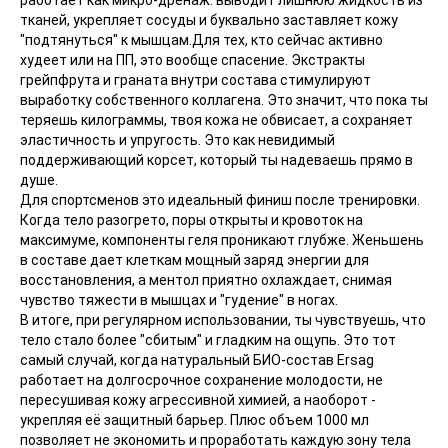
работает как микро-дренаж: выводит лишнюю жидкость из
тканей, укрепляет сосуды и буквально заставляет кожу
"подтянуться" к мышцам.Для тех, кто сейчас активно
худеет или на ПП, это вообще спасение. Экстракты
грейпфрута и граната внутри состава стимулируют
выработку собственного коллагена. Это значит, что пока ты
теряешь килограммы, твоя кожа не обвисает, а сохраняет
эластичность и упругость. Это как невидимый
поддерживающий корсет, который ты надеваешь прямо в
душе.
Для спортсменов это идеальный финиш после тренировки.
Когда тело разогрето, поры открыты и кровоток на
максимуме, компоненты геля проникают глубже. Женьшень
в составе дает клеткам мощный заряд энергии для
восстановления, а ментол приятно охлаждает, снимая
чувство тяжести в мышцах и "гудение" в ногах.
В итоге, при регулярном использовании, ты чувствуешь, что
тело стало более "сбитым" и гладким на ощупь. Это тот
самый случай, когда натуральный БИО-состав Ersag
работает на долгосрочное сохранение молодости, не
пересушивая кожу агрессивной химией, а наоборот -
укрепляя её защитный барьер. Плюс объем 1000 мл
позволяет не экономить и проработать каждую зону тела