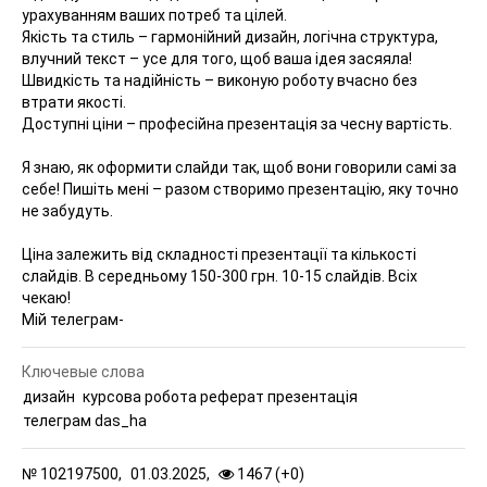
урахуванням ваших потреб та цілей.
Якість та стиль – гармонійний дизайн, логічна структура,
влучний текст – усе для того, щоб ваша ідея засяяла!
Швидкість та надійність – виконую роботу вчасно без
втрати якості.
Доступні ціни – професійна презентація за чесну вартість.
Я знаю, як оформити слайди так, щоб вони говорили самі за
себе! Пишіть мені – разом створимо презентацію, яку точно
не забудуть.
Ціна залежить від складності презентації та кількості
слайдів. В середньому 150-300 грн. 10-15 слайдів. Всіх
чекаю!
Мій телеграм-
Ключевые слова
дизайн
курсова робота реферат презентація
телеграм das_ha
№
102197500,
01.03.2025,
1467 (
+
0
)