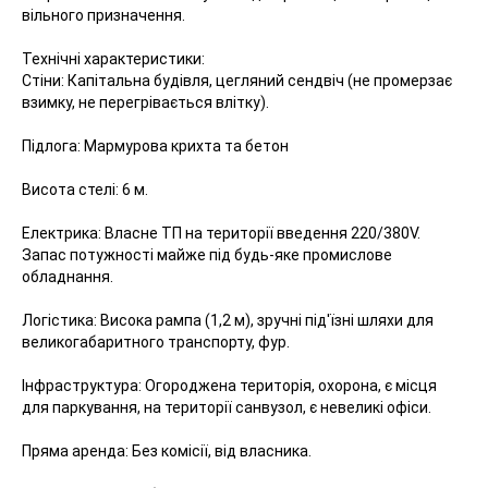
вільного призначення.
Технічні характеристики:
Стіни: Капітальна будівля, цегляний сендвіч (не промерзає
взимку, не перегрівається влітку).
Підлога: Мармурова крихта та бетон
Висота стелі: 6 м.
Електрика: Власне ТП на території введення 220/380V.
Запас потужності майже під будь-яке промислове
обладнання.
Логістика: Висока рампа (1,2 м), зручні під'їзні шляхи для
великогабаритного транспорту, фур.
Інфраструктура: Огороджена територія, охорона, є місця
для паркування, на території санвузол, є невеликі офіси.
Пряма аренда: Без комісії, від власника.