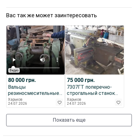
Вас так же может заинтересовать
Видео
80 000
грн.
75 000
грн.
Вальцы
7307ГТ поперечно-
резиносмесительные
строгальный станок
ПД 320
Вальцы для листового
Харьков
Харьков
24.07.2026
24.07.2026
металла
Показать еще