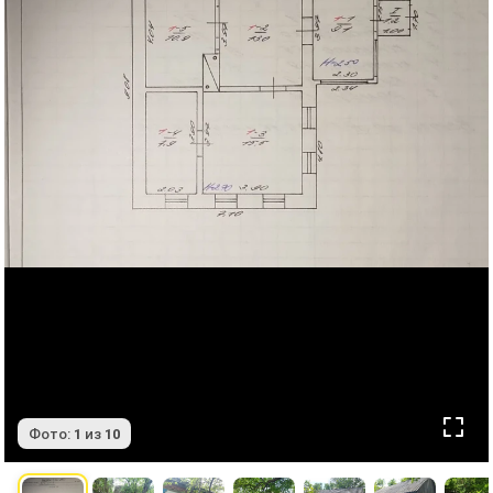
Фото:
1
из
10