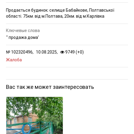
Продається будинок: селище Бабайкове, Полтавської
області. 75км. від м.Полтава, 20км. від м.Карлівка
Ключевые слова
" продажа дома'
№
102320496,
10.08.2025,
9749 (
+
0
)
Жалоба
Вас так же может заинтересовать