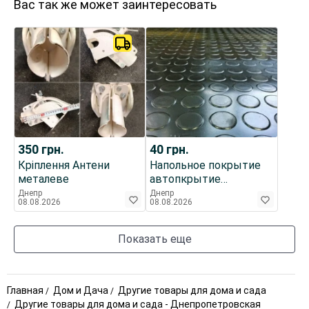
Вас так же может заинтересовать
350
грн.
40
грн.
Кріплення Антени
Напольное покрытие
металеве
автопкрытие
резиновое
Днепр
Днепр
08.08.2026
08.08.2026
автодорожка настил
садовая
Показать еще
Главная
Дом и Дача
Другие товары для дома и сада
Другие товары для дома и сада - Днепропетровская