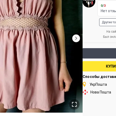
0
/
3
Нет отз
Другие т
На сай
Был онл
КУПИ
Способы достав
УкрПошта
Нова Пошта