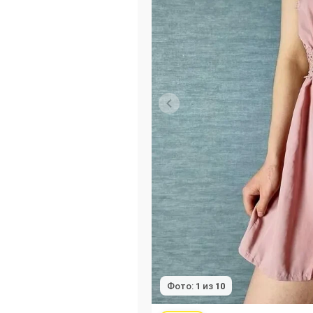
Фото:
1
из
10