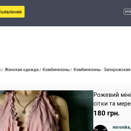
бъявление
мо
ы
Женская одежда
Комбинезоны
Комбинезоны - Запорожская
Рожевий міні
сітки та мер
180
грн.
mironika