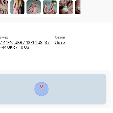
змер
Сезон
/ 44-46 UKR / 12-14 US
,
S /
Лето
-44 UKR / 10 US