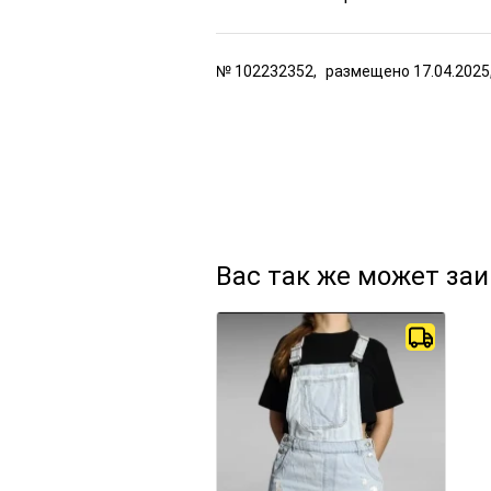
№
102232352,
размещено
17.04.2025
Вас так же может за