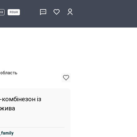
ва
язык
 область
-комбінезон із
ежива
_family