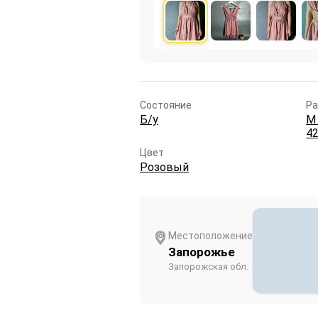
Состояние
Ра
Б/у
M 
42
Цвет
Розовый
Местоположение
Запорожье
Запорожская обл.