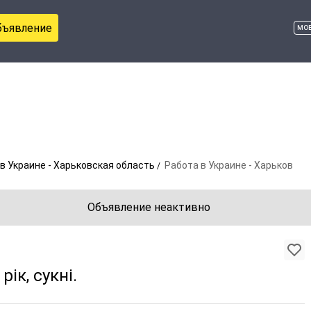
бъявление
мо
в Украине - Харьковская область
Работа в Украине - Харьков
Объявление неактивно
ік, сукні.