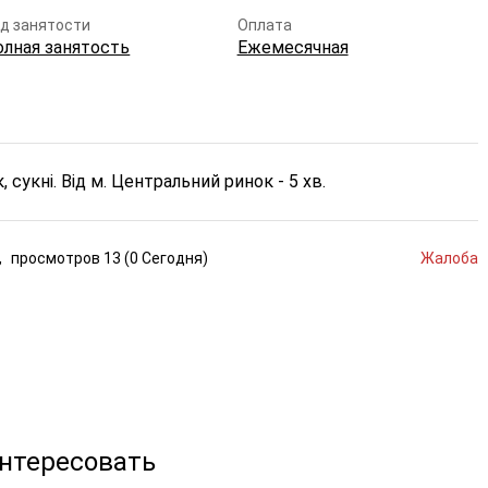
д занятости
Оплата
олная занятость
Ежемесячная
, сукні. Від м. Центральний ринок - 5 хв.
,
просмотров
13 (
0
Сегодня
)
Жалоба
интересовать