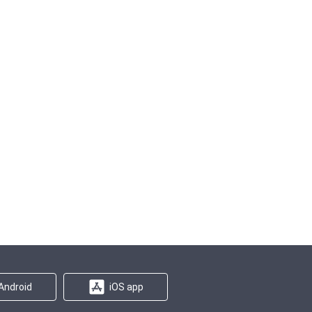
Android
iOS app