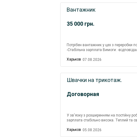
Вантажник
35 000
грн.
Потрібен вантажник у цех з переробки по
-Стабільна зарплата Вимоги: -відповід
підприємства: Р-н Новожанове, поря...
Харьков
07.08.2026
Швачки на трикотаж.
Договорная
У зв'язку з розширенням на постійну роб
зарплата стабільно висока. Теплий та св
19.
Харьков
05.08.2026