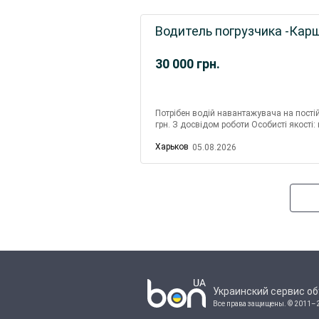
Водитель погрузчика -Кар
30 000
грн.
Потрібен водій навантажувача на постій
грн. З досвідом роботи Особисті якості:
поряд із заводом ім Т. Г. Ш...
Харьков
05.08.2026
Украинский сервис о
Все права защищены.
© 2011–