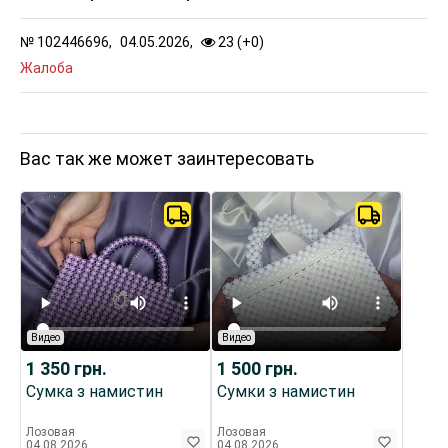
№
102446696,
04.05.2026,
23 (
+
0
)
Жалоба
Вас так же может заинтересовать
Видео
Видео
1 350
грн.
1 500
грн.
Сумка з намистин
Сумки з намистин
Лозовая
Лозовая
04.08.2026
04.08.2026