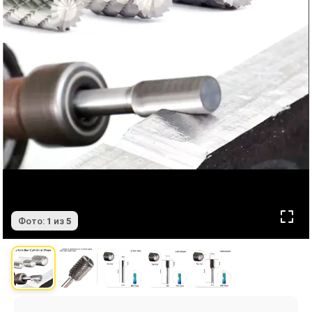
Фото:
1
из
5