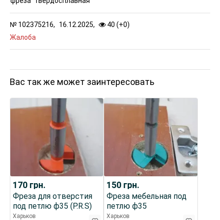
фреза
твердосплавная
№
102375216,
16.12.2025,
40 (
+
0
)
Жалоба
Вас так же может заинтересовать
170
грн.
150
грн.
Фреза для отверстия
Фреза мебельная под
под петлю ф35 (P.R.S)
петлю ф35
Харьков
Харьков