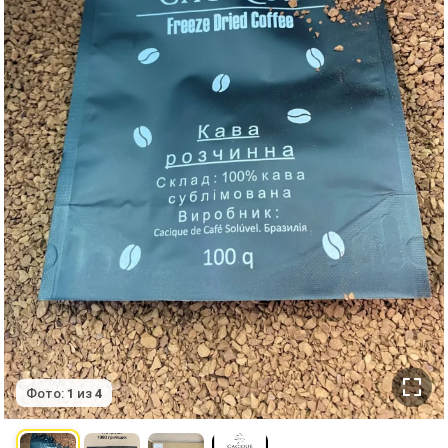
Фото:
1
из
4