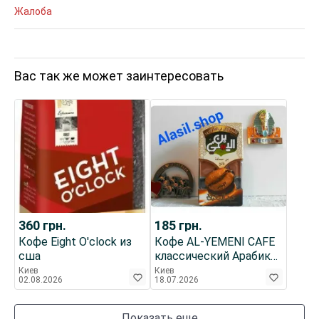
Жалоба
Вас так же может заинтересовать
360
грн.
185
грн.
Кофе Eight О'clock из
Кофе AL-YEMENI CAFE
сша
классический Арабика,
легкой обжарки 50gm
Киев
Киев
02.08.2026
18.07.2026
Показать еще