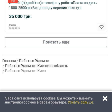
ТОП
Онлайн(підробіток)з телефону роботаПлата за день
1500-2500грн.Без досвіду перепис тексту з
фото.Вільний-гнучкий графік
35 000
грн.
Киев
06.08.2026
Показать еще
Главная
Работа в Украине
Работа в Украине - Киевская область
Работа в Украине - Киев
×
Этот сайт использует cookies. Вы можете изменить
ПОЗВОНИТЬ
настройки cookies в своём браузере.
Узнать больше.