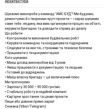
Архитектура
Шукаємо виконроба у команду “АМС БУД”!
Ми будуємо,
ремонтуємо й створюємо круті проєкти — і зараз шукаємо
саме тебе: людину, яка вміє організувати процес на об’єкті,
керувати бригадою та доводити справу до ідеалу
Що робити:
• Контролювати виконання будівельних робіт
• Керувати командою та координувати підрядників
• Слідкувати за якістю, строками та технікою безпеки
• Працювати з техдокументацією
Кого шукаємо:
• Маєш досвід виконробом від 3 років
• Умієш працювати з документацією та людьми
• Готовий до відряджень
• Маєш власну бригаду — це величезний плюс
Ми пропонуємо:
• Зарплату 30 000 – 90 000 грн/міс
• Стабільну роботу в надійній компанії
• Кар’єрне зростання та цікаві проєкти
Пиши або дзвони прямо зараз!
Сніжана:(Viber/Telegram)