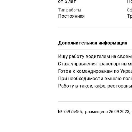
от 5 лет
П
Тип работы
Сф
Постоянная
Т
Дополнительная информация
Ищу работу водителем на своем ав
Стаж управления транспортными 
Готов к командировкам по Украи
При необходимости вышлю полн
Работу в такси, кафе, рестораны
№
75975455,
размещено
26.09.2023,