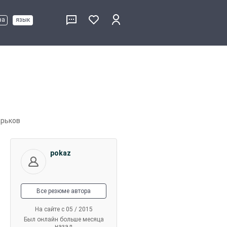
ва
язык
арьков
pokaz
Все резюме автора
На сайте с 05 / 2015
Был онлайн больше месяца
назад