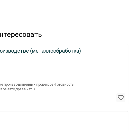
интересовать
оизводстве (металлообработка)
ие производственных процессов -Готовность
вое авто,права кат.В.