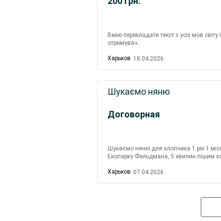
200
грн.
Вмію перекладати текст з усіх мов світу
отримувач.
Харьков
18.04.2026
Шукаємо няню
Договорная
Шукаємо няню для хлопчика 1 рік 1 місяць
Екопарку Фельдмана, 5 хвилин пішим ход
повний догляд за дитиною, йо...
Харьков
07.04.2026