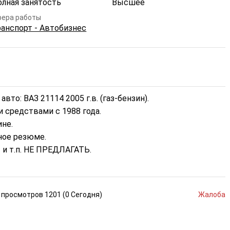
олная занятость
Высшее
ера работы
ранспорт - Автобизнес
то: ВАЗ 21114 2005 г.в. (газ-бензин).

средствами с 1988 года.

не.

ое резюме.

 и т.п. НЕ ПРЕДЛАГАТЬ.
просмотров
1201 (
0
Сегодня
)
Жалоба