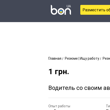
Разместить о
Главная
Резюме | Ищу работу
Резю
1
грн.
Водитель со своим а
Опыт работы
Ти