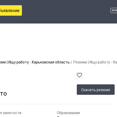
бъявление
мо
ме | Ищу работу - Харьковская область
Резюме | Ищу работу - Х
Скачать резюме
вто
п занятости
Образование