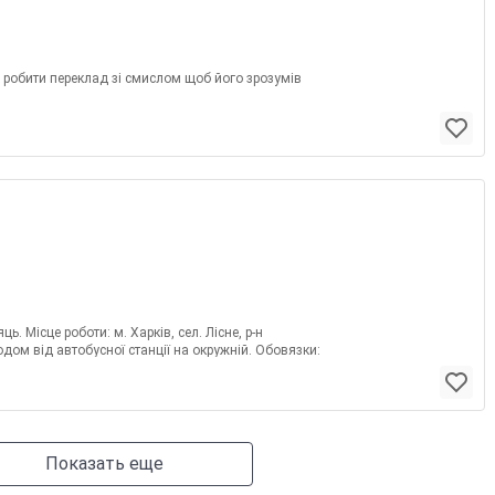
 і робити переклад зі смислом щоб його зрозумів
. Місце роботи: м. Харків, сел. Лісне, р-н
ом від автобусної станції на окружній. Обовязки:
Показать еще