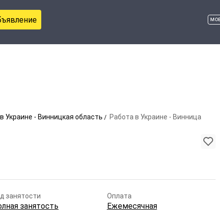
бъявление
мо
в Украине - Винницкая область
Работа в Украине - Винница
д занятости
Оплата
олная занятость
Ежемесячная