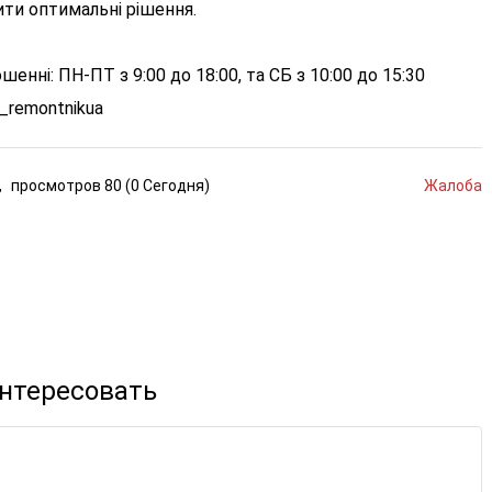
дити оптимальні рішення.
нні: ПН-ПТ з 9:00 до 18:00, та СБ з 10:00 до 15:30
a_remontnikua
,
просмотров
80 (
0
Сегодня
)
Жалоба
интересовать