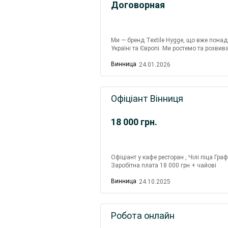
Договорная
Ми — бренд Textile Hygge, що вже понад
Україні та Європі. Ми ростемо та розвив
мейкерів для нашого онлайн-магазину...
Винница
24.01.2026
Офіціант Вінниця
18 000
грн.
Офіціант у кафе ресторан , Чілі піца Гр
Заробітна плата 18 000 грн + чайові
Винница
24.10.2025
Робота онлайн