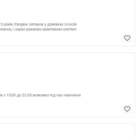
 5 років створює затишок у домівках по всій
аємось, і зараз шукаємо креативних контент-
афік з 10;00 до 22:00 можливо під час навчання