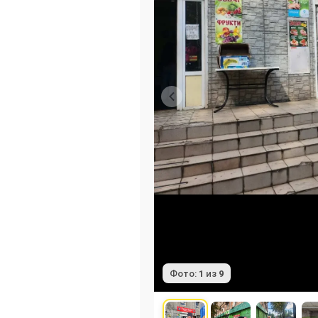
Фото:
1
из
9