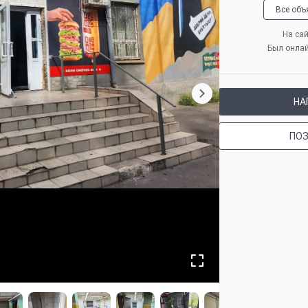
Все объ
На сай
Был онла
НА
ПО