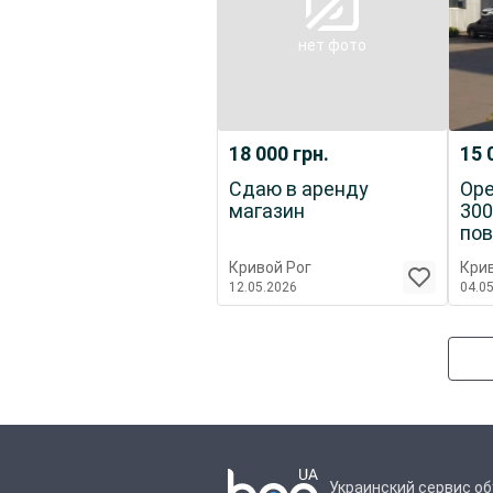
нет фото
18 000
грн.
15 
Сдаю в аренду
Оре
магазин
300
пов
Кривой Рог
Крив
12.05.2026
04.0
Украинский сервис о