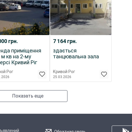
000
грн.
7 164
грн.
нда приміщення
здається
 м кв на 2-му
танцювальна зала
ерсі Кривий Ріг
ой Рог
Кривой Рог
5.2026
25.03.2026
Показать еще
бъявлений
Обратная связь