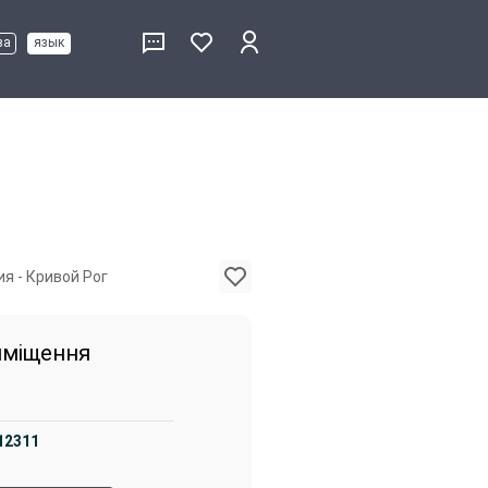
ва
язык
я - Кривой Рог
иміщення
12311